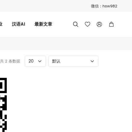
微信：hsw982
业
汉语AI
最新文章




- 共 2 条数据