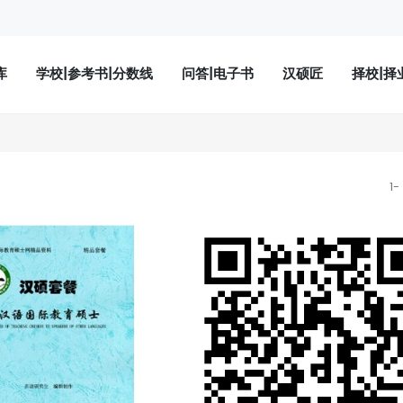
库
学校|参考书|分数线
问答|电子书
汉硕匠
择校|择
1