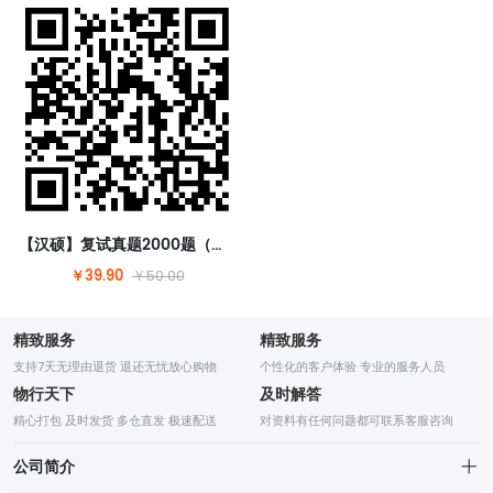
【汉硕】复试真题2000题（含答案）【请扫码购买】
￥39.90
￥50.00
精致服务
精致服务
支持7天无理由退货 退还无忧放心购物
个性化的客户体验 专业的服务人员
物行天下
及时解答
精心打包 及时发货 多仓直发 极速配送
对资料有任何问题都可联系客服咨询
公司简介