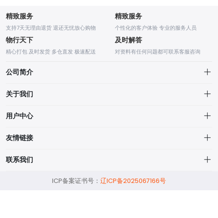
精致服务
精致服务
支持7天无理由退货 退还无忧放心购物
个性化的客户体验 专业的服务人员
物行天下
及时解答
精心打包 及时发货 多仓直发 极速配送
对资料有任何问题都可联系客服咨询
公司简介
关于我们
营业执照
用户中心
汉语国际教育硕士网
汉硕网，原名
图书许可
个人中心
网站创立初衷是为报考国际中文教育（汉语国际教育）硕士专业考生提供
友情链接
7日无理由退货
服务，为国际中文教育事业发展添砖加瓦，致力于推动中华文化传播，用
我的订单
科学技术助力汉硕考研。汉硕网，助您成硕，祝您成硕！
汉硕问答
联系我们
最新文章
我的收藏
汉硕匠
客服微信：hsw982
ICP备案证书号：
辽ICP备2025067166号
免费网课
汉硕择校
客服 QQ：1829146464
汉硕AI
客服邮箱：1829146464@qq.com