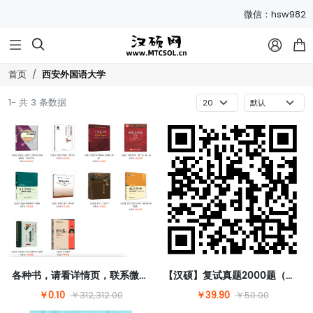
微信：hsw982



西安外国语大学
首页
1- 共 3 条数据
各种书，请看详情页，联系微信hsw982改价
【汉硕】复试真题2000题（含答案）【请扫码购买】
￥0.10
￥39.90
￥312,312.00
￥50.00