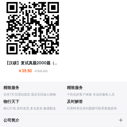
【汉硕】复试真题2000题（含答案）【请扫码购买】
￥39.90
￥50.00
精致服务
精致服务
支持7天无理由退货 退还无忧放心购物
个性化的客户体验 专业的服务人员
物行天下
及时解答
精心打包 及时发货 多仓直发 极速配送
对资料有任何问题都可联系客服咨询
公司简介