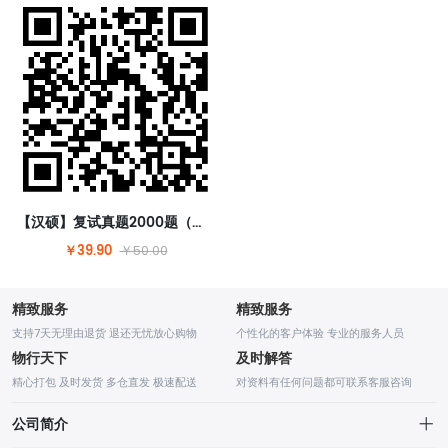
【汉硕】复试真题2000题（含答案）【请扫码购买】
￥39.90
￥50.00
精致服务
精致服务
支持7天无理由退货 退还无忧放心购物
个性化的客户体验 专业的服务人员
物行天下
及时解答
精心打包 及时发货 多仓直发 极速配送
对资料有任何问题都可联系客服咨询
公司简介