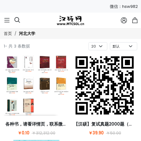
微信：hsw982



河北大学
首页
1- 共 3 条数据
各种书，请看详情页，联系微信hsw982改价
【汉硕】复试真题2000题（含答案）【请扫码购买】
￥0.10
￥39.90
￥312,312.00
￥50.00