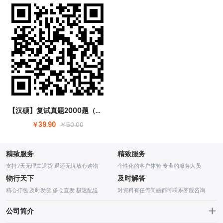
【汉硕】复试真题2000题（含答案）【请扫码购买】
￥39.90
￥50.00
精致服务
精致服务
支持7天无理由退货 退还无忧放心购物
个性化的客户体验 专业的服务人员
物行天下
及时解答
精心打包 及时发货 多仓直发 极速配送
对资料有任何问题都可联系客服咨询
公司简介